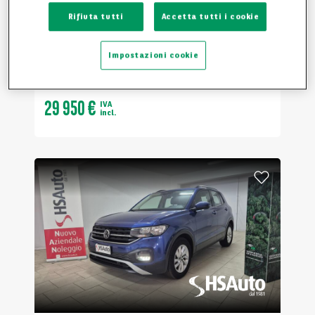
BMW
X3
Rifiuta tutti
Accetta tutti i cookie
XDRIVE 30E AUTO SUV
76 248 km
2022
Ibrido
Impostazioni cookie
Automatico
29 950 €
IVA
incl.