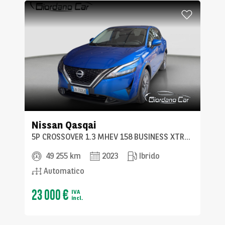
Nissan
Qasqai
5P CROSSOVER 1.3 MHEV 158 BUSINESS XTRONIC (AUTOCARRO)
49 255 km
2023
Ibrido
Automatico
23 000 €
IVA
incl.