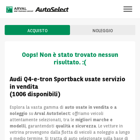
Toggl
navig
ACQUISTO
NOLEGGIO
Oops! Non è stato trovato nessun
risultato. :(
Audi Q4-e-tron Sportback usate servizio
in vendita
(1006 disponibili)
Esplora la vasta gamma di
auto usate in vendita o a
noleggio
su
Arval AutoSelect:
offriamo veicoli
attentamente selezionati, tra le
migliori marche e
modelli
, garantendoti
qualità e sicurezza
. Le vetture in
vetrina provengono dalla flotta di veicoli a noleggio a lungo
o medio termine. Si tratta di auto selezionate sulla base di