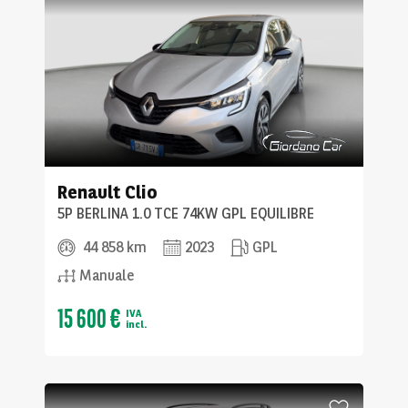
Renault
Clio
5P BERLINA 1.0 TCE 74KW GPL EQUILIBRE
44 858 km
2023
GPL
Manuale
15 600 €
IVA
incl.