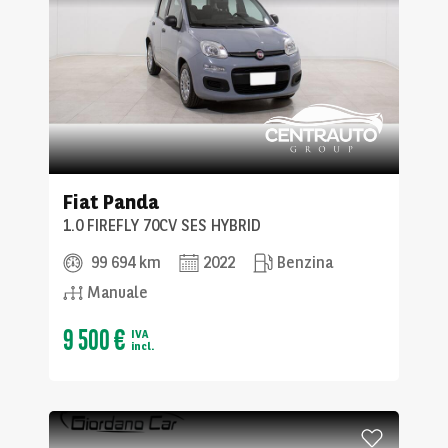
Fiat
Panda
1.0 FIREFLY 70CV SES HYBRID
99 694 km
2022
Benzina
Manuale
9 500 €
IVA
incl.