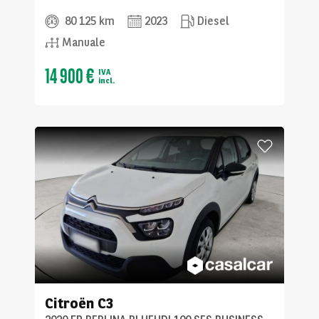
80 125 km
2023
Diesel
Manuale
14 900 €
IVA
incl.
Citroën
C3