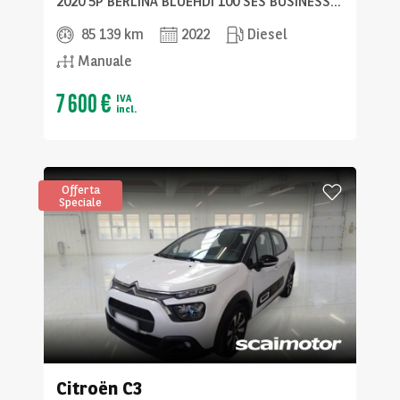
2020 5P BERLINA BLUEHDI 100 SES BUSINESS COMBI
85 139 km
2022
Diesel
Manuale
7 600 €
IVA
incl.
Offerta
Speciale
Citroën
C3