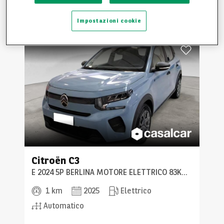
10 500 €
incl.
Impostazioni cookie
Citroën
C3
E 2024 5P BERLINA MOTORE ELETTRICO 83KW 113CV YOU
1 km
2025
Elettrico
Automatico