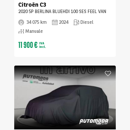
Citroën
C3
2020 5P BERLINA BLUEHDI 100 SES FEEL VAN
34 075 km
2024
Diesel
Manuale
11 900 €
IVA
incl.