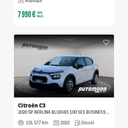
Manuale
7 990 €
IVA
incl.
Citroën
C3
2020 5P BERLINA BLUEHDI 100 SES BUSINESS COMBI
101 577 km
2022
Diesel