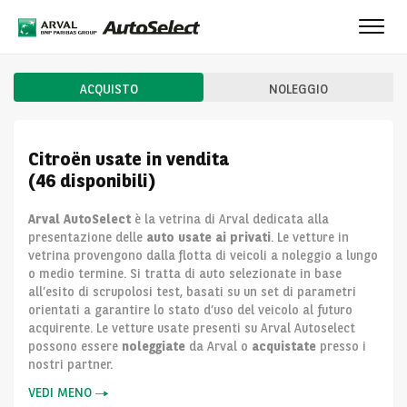
Toggl
navig
ACQUISTO
NOLEGGIO
Citroën usate in vendita
(46 disponibili)
Arval AutoSelect
è la vetrina di Arval dedicata alla
presentazione delle
auto usate ai privati
. Le vetture in
vetrina provengono dalla flotta di veicoli a noleggio a lungo
o medio termine. Si tratta di auto selezionate in base
all’esito di scrupolosi test, basati su un set di parametri
orientati a garantire lo stato d’uso del veicolo al futuro
acquirente. Le vetture usate presenti su Arval Autoselect
possono essere
noleggiate
da Arval o
acquistate
presso i
nostri partner.
VEDI MENO