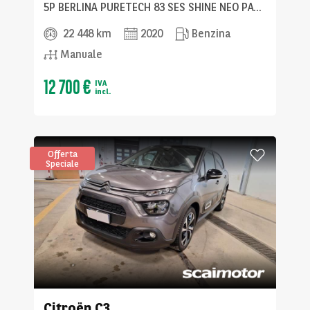
5P BERLINA PURETECH 83 SES SHINE NEO PATENTATI
22 448 km
2020
Benzina
Manuale
12 700 €
IVA
incl.
Offerta
Speciale
Citroën
C3