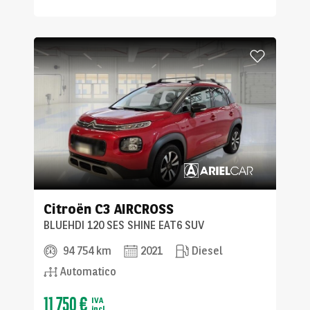
Citroën
C3 AIRCROSS
BLUEHDI 120 SES SHINE EAT6 SUV
94 754 km
2021
Diesel
Automatico
11 750 €
IVA
incl.