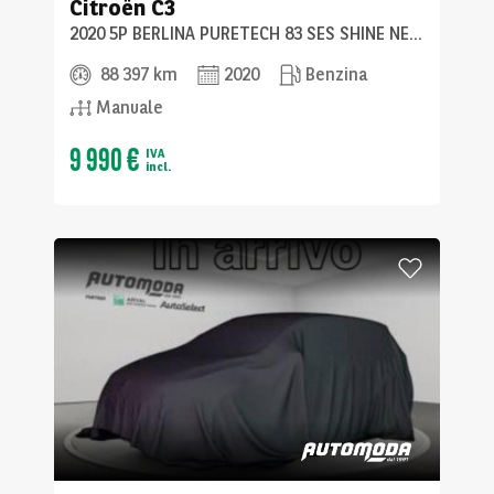
Citroën
C3
2020 5P BERLINA PURETECH 83 SES SHINE NEO PATENTATI
88 397 km
2020
Benzina
Manuale
9 990 €
IVA
incl.