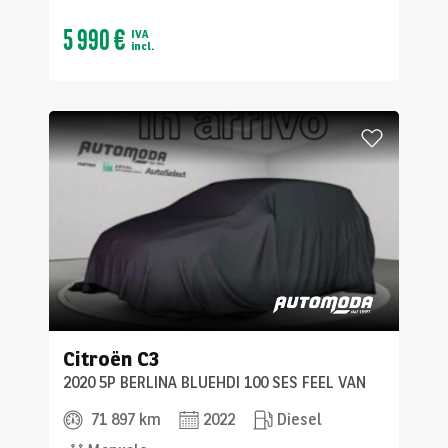
5 990 €
IVA
incl.
Citroën
C3
2020 5P BERLINA BLUEHDI 100 SES FEEL VAN
71 897 km
2022
Diesel