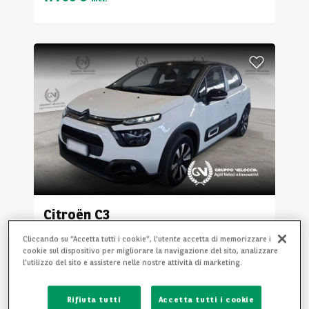
Citroën
C3
5P BERLINA PURETECH 83 SES SHINE NEO PATENTATI
Cliccando su “Accetta tutti i cookie”, l'utente accetta di memorizzare i
cookie sul dispositivo per migliorare la navigazione del sito, analizzare
63 971 km
2022
Benzina
l'utilizzo del sito e assistere nelle nostre attività di marketing.
Manuale
Rifiuta tutti
Accetta tutti i cookie
IVA