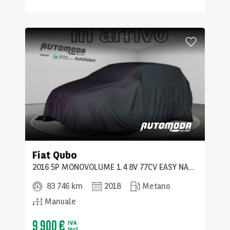
Fiat
Qubo
2016 5P MONOVOLUME 1.4 8V 77CV EASY NATURAL POWER E6
83 746 km
2018
Metano
Manuale
9 900 €
IVA
incl.