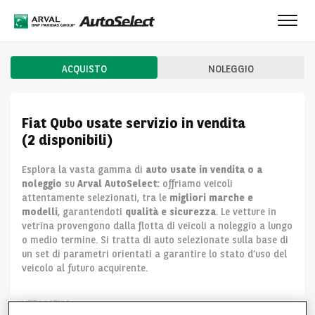
Toggl
navig
ACQUISTO
NOLEGGIO
Fiat Qubo usate servizio in vendita
(2 disponibili)
Esplora la vasta gamma di
auto usate in vendita o a
noleggio
su
Arval AutoSelect:
offriamo veicoli
attentamente selezionati, tra le
migliori marche e
modelli
, garantendoti
qualità e sicurezza
. Le vetture in
vetrina provengono dalla flotta di veicoli a noleggio a lungo
o medio termine. Si tratta di auto selezionate sulla base di
un set di parametri orientati a garantire lo stato d’uso del
veicolo al futuro acquirente.
VEDI MENO