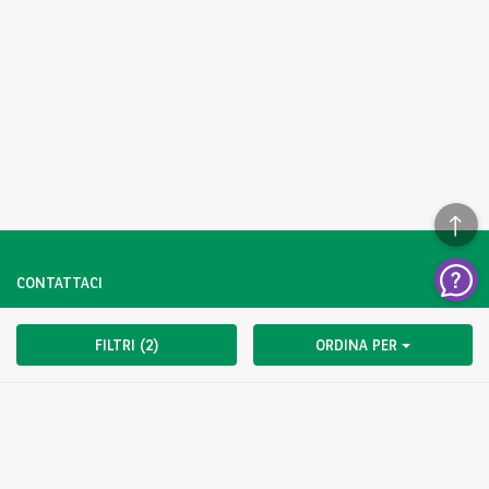
CONTATTACI
Hai una domanda?
FILTRI (2)
ORDINA PER
Contattaci subito.
CLICCA QUI