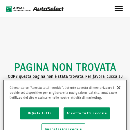
Toggl
navig
PAGINA NON TROVATA
OOPS questa pagina non è stata trovata. Per favore, clicca su
uno dei seguenti link per continuare la navigazione:
Cliccando su “Accetta tutti i cookie”, l'utente accetta di memorizzare i
cookie sul dispositivo per migliorare la navigazione del sito, analizzare
TORNA ALLA HOMEPAGE
l'utilizzo del sito e assistere nelle nostre attività di marketing.
VEDI LE NOSTRE AUTO
Rifiuta tutti
Accetta tutti i cookie
Impostazioni cookie