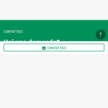
CONTATTACI
Hai una domanda?
Contattaci subito.
CONTATTACI
CLICCA QUI
I veicoli della vetrina Arval AutoSelect non sono venduti
direttamente da Arval ma dai Partner di Arval AutoSelect, come