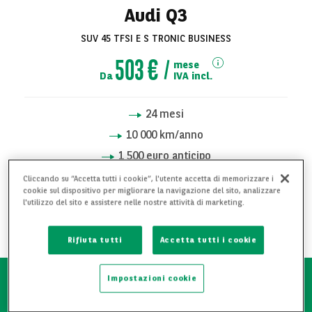
Audi Q3
SUV 45 TFSI E S TRONIC BUSINESS
503 €
mese
Da
IVA incl.
24
mesi
10 000
km/anno
1 500 euro anticipo
Cliccando su “Accetta tutti i cookie”, l'utente accetta di memorizzare i
cookie sul dispositivo per migliorare la navigazione del sito, analizzare
RICHIEDI INFORMAZIONI
l'utilizzo del sito e assistere nelle nostre attività di marketing.
AGGIUNGI AI PREFERITI
Rifiuta tutti
Accetta tutti i cookie
Impostazioni cookie
Attestato manutentivo