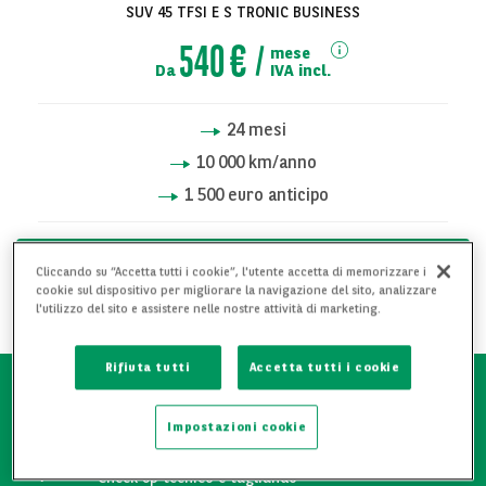
SUV 45 TFSI E S TRONIC BUSINESS
540 €
mese
Da
IVA incl.
24
mesi
10 000
km/anno
1 500 euro anticipo
RICHIEDI INFORMAZIONI
Cliccando su “Accetta tutti i cookie”, l'utente accetta di memorizzare i
cookie sul dispositivo per migliorare la navigazione del sito, analizzare
AGGIUNGI AI PREFERITI
l'utilizzo del sito e assistere nelle nostre attività di marketing.
Rifiuta tutti
Accetta tutti i cookie
Attestato manutentivo
Impostazioni cookie
Check up tecnico e tagliando