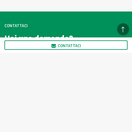
CONTATTACI
Hai una domanda?
Contattaci subito.
CONTATTACI
CLICCA QUI
I veicoli della vetrina Arval AutoSelect non sono venduti
direttamente da Arval ma dai Partner di Arval AutoSelect, come
indicato nella scheda prodotto. Il partner ne ha determinato in
autonomia il prezzo.