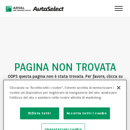
Toggl
navig
PAGINA NON TROVATA
OOPS questa pagina non è stata trovata. Per favore, clicca su
uno dei seguenti link per continuare la navigazione:
Cliccando su “Accetta tutti i cookie”, l'utente accetta di memorizzare i
cookie sul dispositivo per migliorare la navigazione del sito, analizzare
TORNA ALLA HOMEPAGE
l'utilizzo del sito e assistere nelle nostre attività di marketing.
VEDI LE NOSTRE AUTO
Rifiuta tutti
Accetta tutti i cookie
Impostazioni cookie