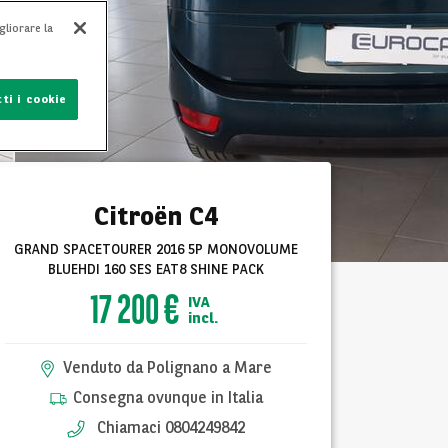
gliorare la
ti i cookie
Citroën C4
GRAND SPACETOURER 2016 5P MONOVOLUME
BLUEHDI 160 SES EAT8 SHINE PACK
17 200 €
IVA
incl.
Venduto da Polignano a Mare
Consegna ovunque in Italia
Chiamaci 0804249842