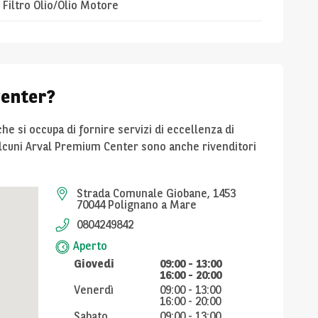
Filtro Olio/Olio Motore
Center?
che si occupa di fornire servizi di eccellenza di
Alcuni Arval Premium Center sono anche rivenditori
Strada Comunale Giobane, 1453
70044 Polignano a Mare
0804249842
Aperto
Giovedi
09:00
-
13:00
16:00
-
20:00
Venerdì
09:00
-
13:00
16:00
-
20:00
Sabato
09:00
-
13:00