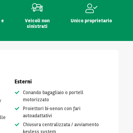
 e
Veicoli non
Unico proprietario
sinistrati
Esterni
Conando bagagliaio o portell
motorizzato
/
Proiettori bi-xenon con fari
autoadattativi
lle
Chiusura centralizzata / avviamento
keyless system