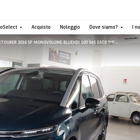
toSelect
Acquisto
Noleggio
Dove siamo?
I n
OURER 2016 5P MONOVOLUME BLUEHDI 160 SeS EAT8 SHINE PACK