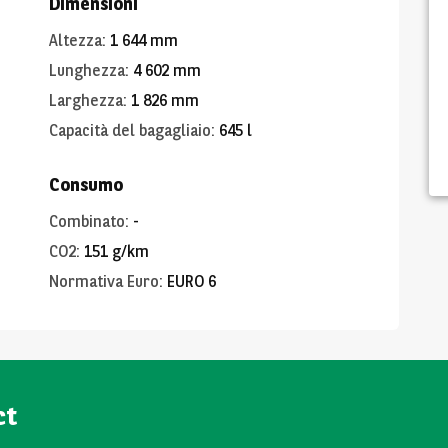
Dimensioni
Altezza
:
1 644 mm
Lunghezza
:
4 602 mm
Larghezza
:
1 826 mm
Capacità del bagagliaio
:
645 l
Consumo
Combinato
:
-
CO2
:
151 g/km
Normativa Euro
:
EURO 6
ct