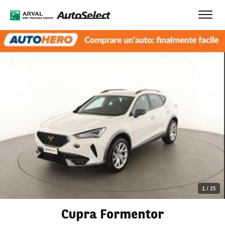
Toggl
navig
1
/
25
Cupra Formentor