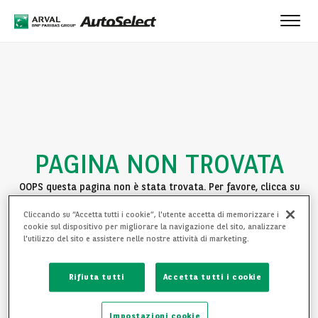
Toggl
navig
PAGINA NON TROVATA
OOPS questa pagina non è stata trovata. Per favore, clicca su
uno dei seguenti link per continuare la navigazione:
Cliccando su “Accetta tutti i cookie”, l'utente accetta di memorizzare i
cookie sul dispositivo per migliorare la navigazione del sito, analizzare
TORNA ALLA HOMEPAGE
l'utilizzo del sito e assistere nelle nostre attività di marketing.
VEDI LE NOSTRE AUTO
Rifiuta tutti
Accetta tutti i cookie
Impostazioni cookie