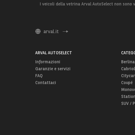
I veicoli della vetrina Arval AutoSelect non sono
arval.it
ARVAL AUTOSELECT
CATEGO
Informazioni
Berlina
Garanzie e servizi
Cabriol
FAQ
Citycar
Contattaci
Coupé
Monov
Statio
SUV / 