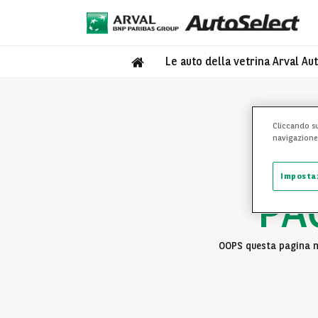
Le auto della vetrina Arval Au
Cliccando su
navigazione d
Imposta
PA
OOPS questa pagina no