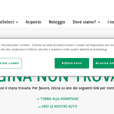
toSelect
Acquisto
Noleggio
Dove siamo?
I n
 “Accetta tutti i cookie”, l'utente accetta di memorizzare i cookie sul dispositivo per mi
el sito, analizzare l'utilizzo del sito e assistere nelle nostre attività di marketing.
zioni cookie
Rifiuta tutti
Accetta tut
GINA NON TROV
n è stata trovata. Per favore, clicca su uno dei seguenti link per cont
TORNA ALLA HOMEPAGE
VEDI LE NOSTRE AUTO