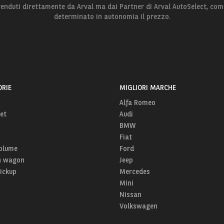
 venduti direttamente da Arval ma dai Partner di Arval AutoSelect, com
determinato in autonomia il prezzo.
RIE
MIGLIORI MARCHE
Alfa Romeo
et
Audi
BMW
Fiat
olume
Ford
n wagon
Jeep
Pickup
Mercedes
Mini
Nissan
Volkswagen