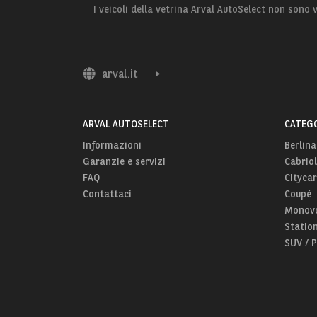
I veicoli della vetrina Arval AutoSelect non sono
arval.it
ARVAL AUTOSELECT
CATEGO
Informazioni
Berlina
Garanzie e servizi
Cabriol
FAQ
Citycar
Contattaci
Coupé
Monov
Statio
SUV / 