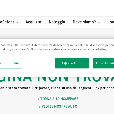
toSelect
Acquisto
Noleggio
Dove siamo?
I n
 “Accetta tutti i cookie”, l'utente accetta di memorizzare i cookie sul dispositivo per mi
el sito, analizzare l'utilizzo del sito e assistere nelle nostre attività di marketing.
zioni cookie
Rifiuta tutti
Accetta tut
GINA NON TROV
n è stata trovata. Per favore, clicca su uno dei seguenti link per cont
TORNA ALLA HOMEPAGE
VEDI LE NOSTRE AUTO