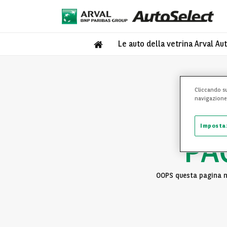
Le auto della vetrina Arval Au
Cliccando su
navigazione d
Imposta
PA
OOPS questa pagina no