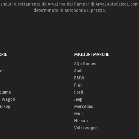
 venduti direttamente da Arval ma dai Partner di Arval AutoSelect, com
determinato in autonomia il prezzo.
RIE
MIGLIORI MARCHE
Alfa Romeo
et
Audi
BMW
Fiat
olume
Ford
n wagon
Jeep
Pickup
Mercedes
Mini
Nissan
Volkswagen