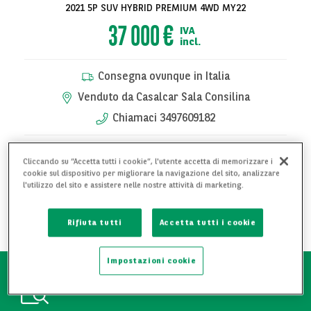
2021 5P SUV HYBRID PREMIUM 4WD MY22
37 000 €
IVA
incl.
Consegna ovunque in Italia
Venduto da Casalcar Sala Consilina
Chiamaci 3497609182
RICHIEDI PRENOTAZIONE
Cliccando su “Accetta tutti i cookie”, l'utente accetta di memorizzare i
cookie sul dispositivo per migliorare la navigazione del sito, analizzare
l'utilizzo del sito e assistere nelle nostre attività di marketing.
RICHIEDI INFORMAZIONI
AGGIUNGI AI PREFERITI
Rifiuta tutti
Accetta tutti i cookie
Impostazioni cookie
Attestato manutentivo