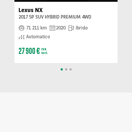
Lexus NX
2017 5P SUV HYBRID PREMIUM 4WD
71 211 km
2020
Ibrido
Automatico
27 900 €
IVA
incl.