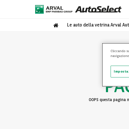
Le auto della vetrina Arval Au
Cliccando su
navigazione d
Imposta
PA
OOPS questa pagina no