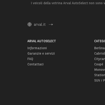
I veicoli della vetrina Arval AutoSelect non sono
arval.it
ARVAL AUTOSELECT
CATEGO
Informazioni
Berlina
Garanzie e servizi
Cabriol
FAQ
Citycar
Contattaci
Coupé
Monov
Statio
SUV / 