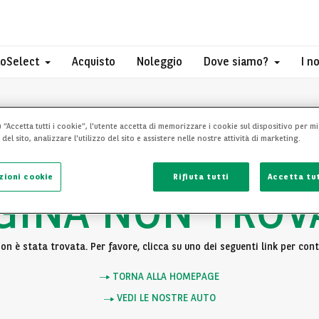
toSelect
Acquisto
Noleggio
Dove siamo?
I n
 “Accetta tutti i cookie”, l'utente accetta di memorizzare i cookie sul dispositivo per mi
el sito, analizzare l'utilizzo del sito e assistere nelle nostre attività di marketing.
zioni cookie
Rifiuta tutti
Accetta tut
GINA NON TROV
n è stata trovata. Per favore, clicca su uno dei seguenti link per cont
TORNA ALLA HOMEPAGE
VEDI LE NOSTRE AUTO