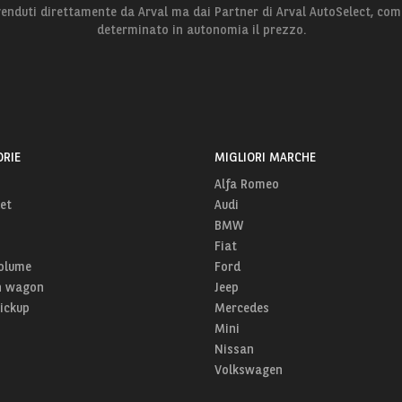
 venduti direttamente da Arval ma dai Partner di Arval AutoSelect, com
determinato in autonomia il prezzo.
RIE
MIGLIORI MARCHE
Alfa Romeo
et
Audi
BMW
Fiat
olume
Ford
n wagon
Jeep
Pickup
Mercedes
Mini
Nissan
Volkswagen