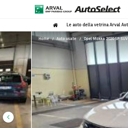
Le auto della vetrina Arval Au
Home
Auto usate
Opel Mokka 2020 5P SUV