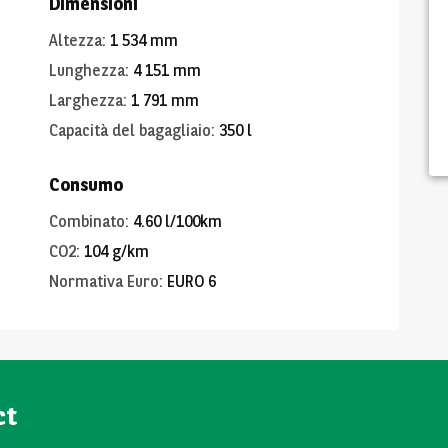
Dimensioni
Altezza
:
1 534 mm
Lunghezza
:
4 151 mm
Larghezza
:
1 791 mm
Capacità del bagagliaio
:
350 l
Consumo
Combinato
:
4.60 l/100km
CO2
:
104 g/km
Normativa Euro
:
EURO 6
ct