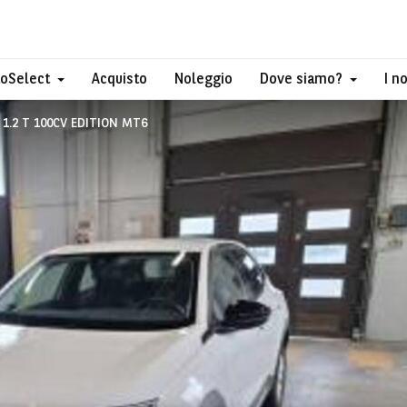
toSelect
Acquisto
Noleggio
Dove siamo?
I n
 1.2 T 100CV EDITION MT6