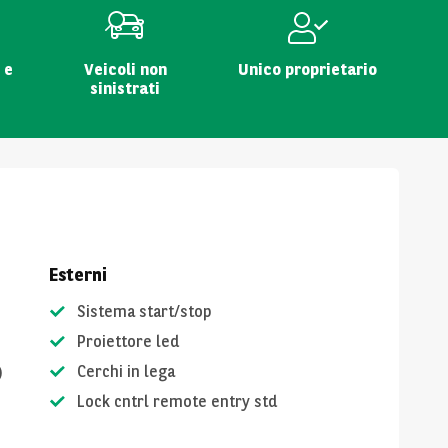
 e
Veicoli non
Unico proprietario
sinistrati
Esterni
Sistema start/stop
Proiettore led
)
Cerchi in lega
Lock cntrl remote entry std