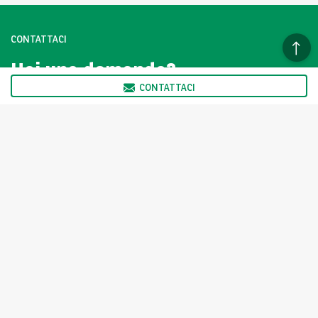
CONTATTACI
Hai una domanda?
Contattaci subito.
CONTATTACI
CLICCA QUI
I veicoli della vetrina Arval AutoSelect non sono venduti
direttamente da Arval ma dai Partner di Arval AutoSelect, come
indicato nella scheda prodotto. Il partner ne ha determinato in
autonomia il prezzo.