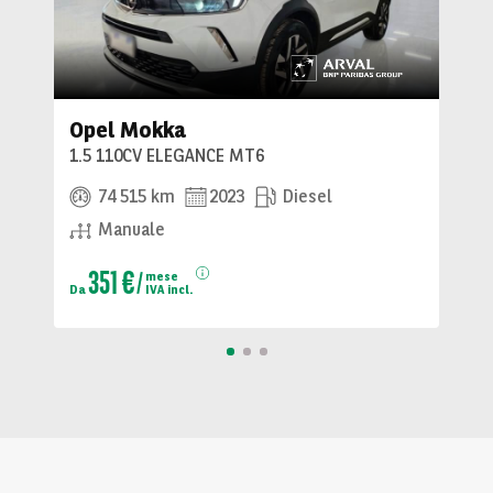
Opel Mokka
1.5 110CV ELEGANCE MT6
74 515 km
2023
Diesel
Manuale
351 €
mese
Da
IVA incl.