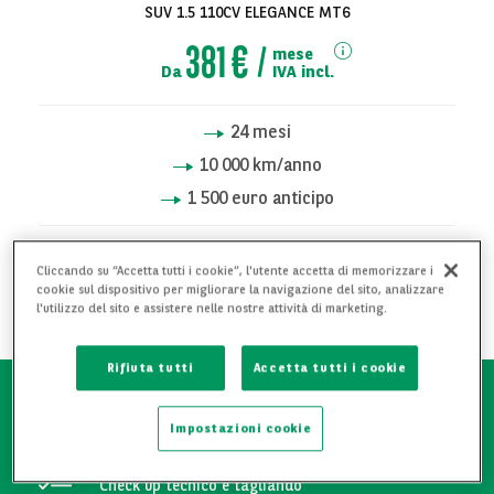
SUV 1.5 110CV ELEGANCE MT6
381 €
mese
Da
IVA incl.
24
mesi
10 000
km/anno
1 500 euro anticipo
RICHIEDI INFORMAZIONI
Cliccando su “Accetta tutti i cookie”, l'utente accetta di memorizzare i
cookie sul dispositivo per migliorare la navigazione del sito, analizzare
l'utilizzo del sito e assistere nelle nostre attività di marketing.
AGGIUNGI AI PREFERITI
Rifiuta tutti
Accetta tutti i cookie
Attestato manutentivo
Impostazioni cookie
Check up tecnico e tagliando