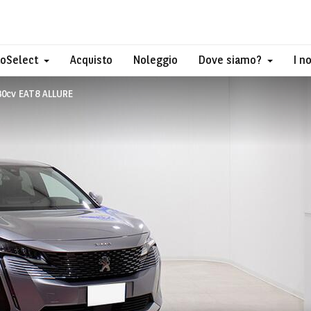
toSelect
Acquisto
Noleggio
Dove siamo?
I n
30cv EAT8 ALLURE