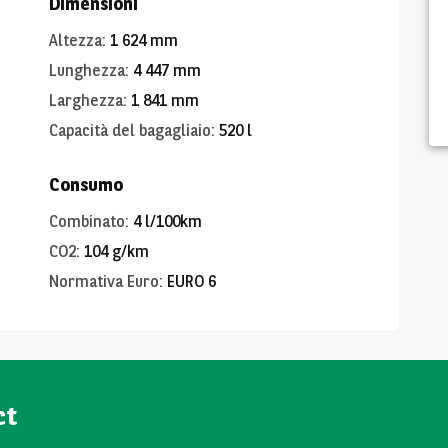
Dimensioni
Altezza
:
1 624 mm
Lunghezza
:
4 447 mm
Larghezza
:
1 841 mm
Capacità del bagagliaio
:
520 l
Consumo
Combinato
:
4 l/100km
CO2
:
104 g/km
Normativa Euro
:
EURO 6
ct