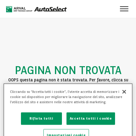
Toggl
navig
PAGINA NON TROVATA
OOPS questa pagina non è stata trovata. Per favore, clicca su
uno dei seguenti link per continuare la navigazione:
Cliccando su “Accetta tutti i cookie”, l'utente accetta di memorizzare i
cookie sul dispositivo per migliorare la navigazione del sito, analizzare
TORNA ALLA HOMEPAGE
l'utilizzo del sito e assistere nelle nostre attività di marketing.
VEDI LE NOSTRE AUTO
Rifiuta tutti
Accetta tutti i cookie
Impostazioni cookie