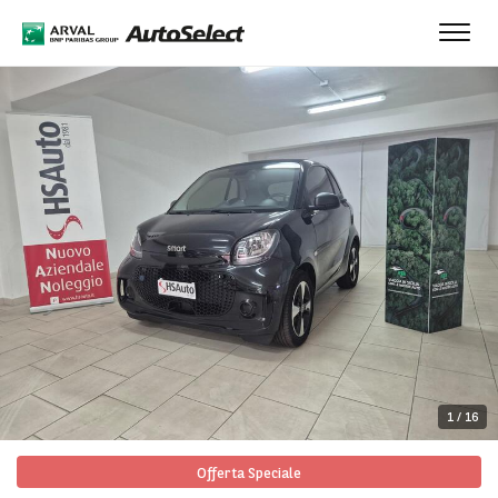
Toggl
navig
1
/
16
Offerta Speciale