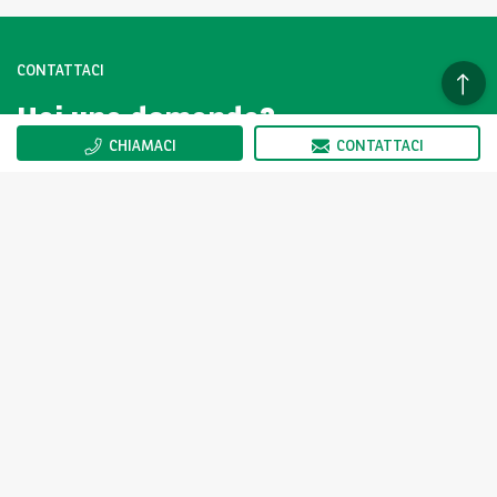
CONTATTACI
Hai una domanda?
Contattaci subito.
CHIAMACI
CONTATTACI
CLICCA QUI
I veicoli della vetrina Arval AutoSelect non sono venduti
direttamente da Arval ma dai Partner di Arval AutoSelect, come
indicato nella scheda prodotto. Il partner ne ha determinato in
autonomia il prezzo.