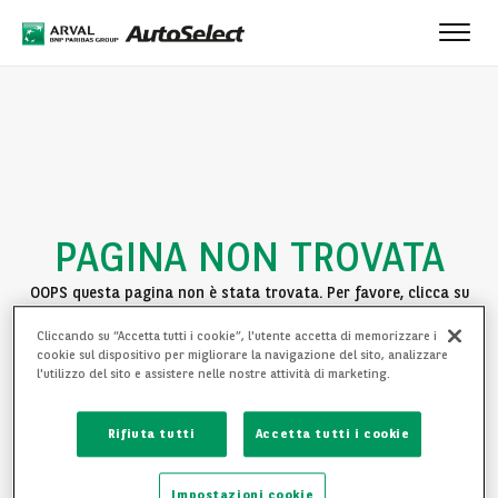
Toggl
navig
PAGINA NON TROVATA
OOPS questa pagina non è stata trovata. Per favore, clicca su
uno dei seguenti link per continuare la navigazione:
Cliccando su “Accetta tutti i cookie”, l'utente accetta di memorizzare i
cookie sul dispositivo per migliorare la navigazione del sito, analizzare
TORNA ALLA HOMEPAGE
l'utilizzo del sito e assistere nelle nostre attività di marketing.
VEDI LE NOSTRE AUTO
Rifiuta tutti
Accetta tutti i cookie
Impostazioni cookie