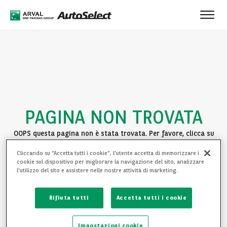
Toggl
navig
PAGINA NON TROVATA
OOPS questa pagina non è stata trovata. Per favore, clicca su
uno dei seguenti link per continuare la navigazione:
Cliccando su “Accetta tutti i cookie”, l'utente accetta di memorizzare i
cookie sul dispositivo per migliorare la navigazione del sito, analizzare
TORNA ALLA HOMEPAGE
l'utilizzo del sito e assistere nelle nostre attività di marketing.
VEDI LE NOSTRE AUTO
Rifiuta tutti
Accetta tutti i cookie
Impostazioni cookie