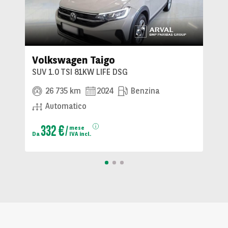
Volkswagen Taigo
SUV 1.0 TSI 81KW LIFE DSG
26 735 km
2024
Benzina
Automatico
332 €
mese
Da
IVA incl.