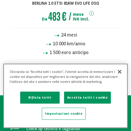
BERLINA 1.0 ETSI 81KW EVO LIFE DSG
483 €
mese
Da
IVA incl.
24
mesi
10 000
km/anno
1 500 euro anticipo
RICHIEDI INFORMAZIONI
Cliccando su “Accetta tutti i cookie”, l'utente accetta di memorizzare i
cookie sul dispositivo per migliorare la navigazione del sito, analizzare
l'utilizzo del sito e assistere nelle nostre attività di marketing.
AGGIUNGI AI PREFERITI
Rifiuta tutti
Accetta tutti i cookie
Attestato manutentivo
Impostazioni cookie
Check up tecnico e tagliando