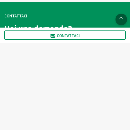
CONTATTACI
Hai una domanda?
Contattaci subito.
CONTATTACI
CLICCA QUI
I veicoli della vetrina Arval AutoSelect non sono venduti
direttamente da Arval ma dai Partner di Arval AutoSelect, come
indicato nella scheda prodotto. Il partner ne ha determinato in
autonomia il prezzo.