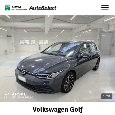
Toggl
navig
1
/
39
Volkswagen Golf