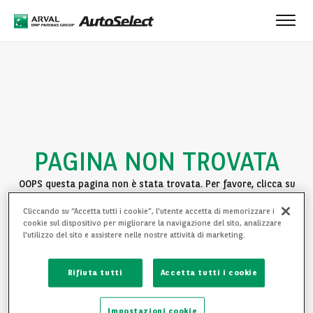
Toggl
navig
PAGINA NON TROVATA
OOPS questa pagina non è stata trovata. Per favore, clicca su
uno dei seguenti link per continuare la navigazione:
Cliccando su “Accetta tutti i cookie”, l'utente accetta di memorizzare i
cookie sul dispositivo per migliorare la navigazione del sito, analizzare
TORNA ALLA HOMEPAGE
l'utilizzo del sito e assistere nelle nostre attività di marketing.
VEDI LE NOSTRE AUTO
Rifiuta tutti
Accetta tutti i cookie
Impostazioni cookie