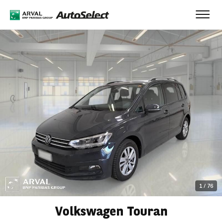
Toggl
navig
1
/
76
Volkswagen Touran