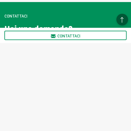
CONTATTACI
Hai una domanda?
Contattaci subito.
CONTATTACI
CLICCA QUI
I veicoli della vetrina Arval AutoSelect non sono venduti
direttamente da Arval ma dai Partner di Arval AutoSelect, come
indicato nella scheda prodotto. Il partner ne ha determinato in
autonomia il prezzo.