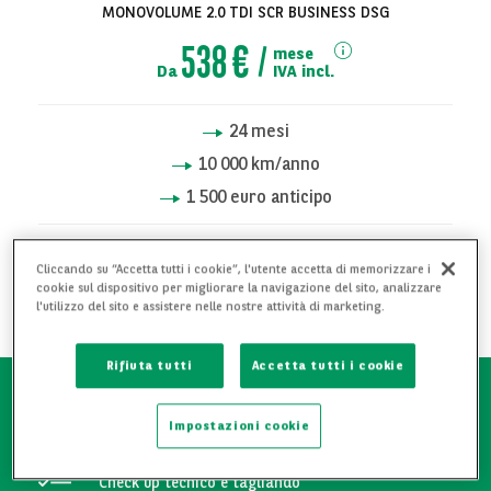
MONOVOLUME 2.0 TDI SCR BUSINESS DSG
538 €
mese
Da
IVA incl.
24
mesi
10 000
km/anno
1 500 euro anticipo
RICHIEDI INFORMAZIONI
Cliccando su “Accetta tutti i cookie”, l'utente accetta di memorizzare i
cookie sul dispositivo per migliorare la navigazione del sito, analizzare
l'utilizzo del sito e assistere nelle nostre attività di marketing.
AGGIUNGI AI PREFERITI
Rifiuta tutti
Accetta tutti i cookie
Attestato manutentivo
Impostazioni cookie
Check up tecnico e tagliando