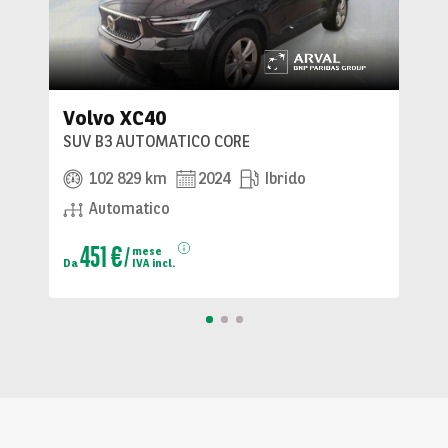
Volvo XC40
SUV B3 AUTOMATICO CORE
102 829 km
2024
Ibrido
Automatico
451 €
mese
Da
IVA incl.