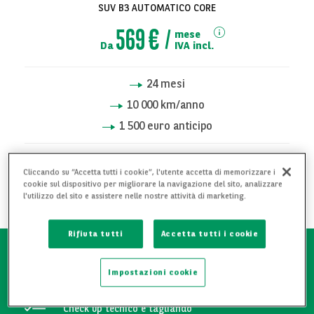
SUV B3 AUTOMATICO CORE
569 €
mese
Da
IVA incl.
24
mesi
10 000
km/anno
1 500 euro anticipo
RICHIEDI INFORMAZIONI
Cliccando su “Accetta tutti i cookie”, l'utente accetta di memorizzare i
cookie sul dispositivo per migliorare la navigazione del sito, analizzare
l'utilizzo del sito e assistere nelle nostre attività di marketing.
AGGIUNGI AI PREFERITI
Rifiuta tutti
Accetta tutti i cookie
Attestato manutentivo
Impostazioni cookie
Check up tecnico e tagliando