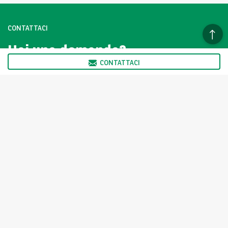
CONTATTACI
Hai una domanda?
Contattaci subito.
CONTATTACI
CLICCA QUI
I veicoli della vetrina Arval AutoSelect non sono venduti
direttamente da Arval ma dai Partner di Arval AutoSelect, come
indicato nella scheda prodotto. Il partner ne ha determinato in
autonomia il prezzo.