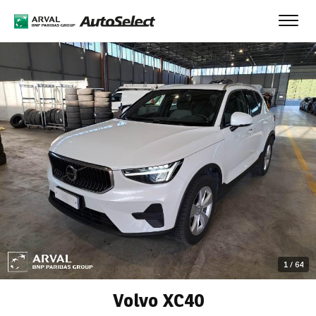
Toggl
navig
1
/
64
Volvo XC40