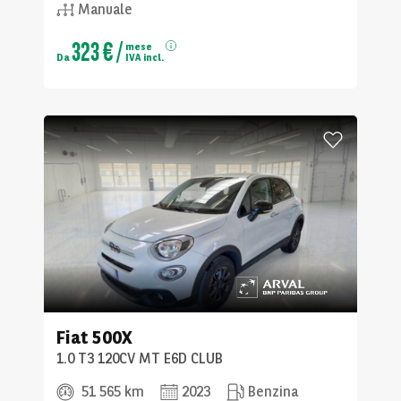
Manuale
323 €
/
mese
Da
IVA incl.
Fiat
500X
1.0 T3 120CV MT E6D CLUB
51 565 km
2023
Benzina