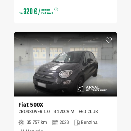
320 €
/
mese
Da
IVA incl.
Fiat
500X
CROSSOVER 1.0 T3 120CV MT E6D CLUB
35 757 km
2023
Benzina