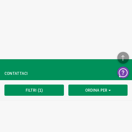
CONTATTACI
Hai una domanda?
FILTRI (1)
ORDINA PER
Contattaci subito.
CLICCA QUI