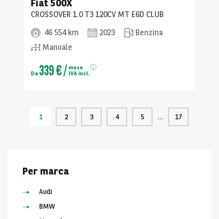
Fiat
500X
CROSSOVER 1.0 T3 120CV MT E6D CLUB
46 554 km
2023
Benzina
Manuale
339 €
/
mese
Da
IVA incl.
1
2
3
4
5
17
Per marca
Audi
BMW