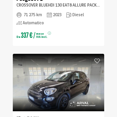
CROSSOVER BLUEHDI 130 EAT8 ALLURE PACK SS AUT.
71 275 km
2023
Diesel
Automatico
337 €
/
mese
Da
IVA incl.