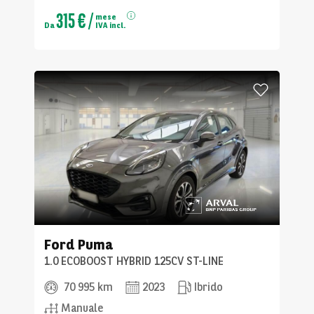
315 €
/
mese
Da
IVA incl.
Ford
Puma
1.0 ECOBOOST HYBRID 125CV ST-LINE
70 995 km
2023
Ibrido
Manuale