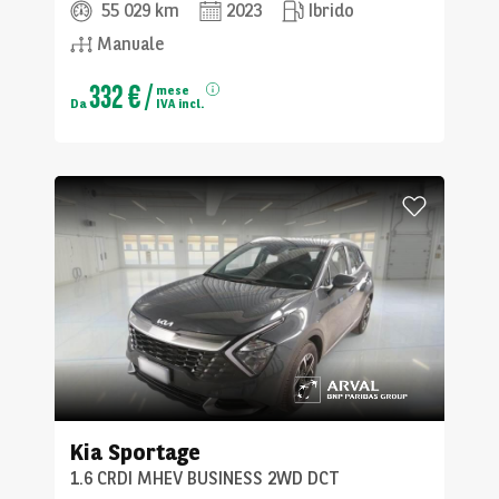
55 029 km
2023
Ibrido
Manuale
332 €
/
mese
Da
IVA incl.
Kia
Sportage
1.6 CRDI MHEV BUSINESS 2WD DCT