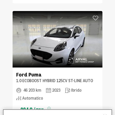
Ford
Puma
1.0 ECOBOOST HYBRID 125CV ST-LINE AUTO
46 203 km
2023
Ibrido
Automatico
304 €
/
mese
Da
IVA incl.