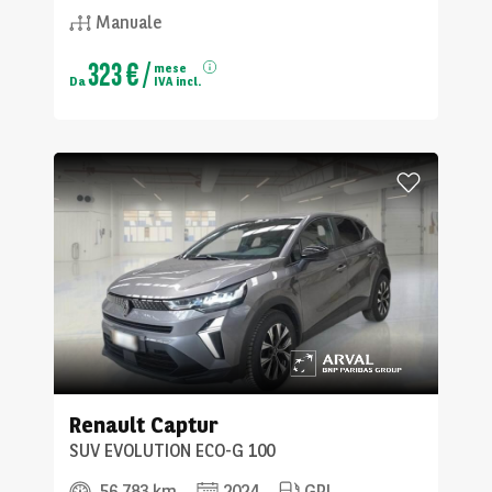
Manuale
323 €
/
mese
Da
IVA incl.
Renault
Captur
SUV EVOLUTION ECO-G 100
56 783 km
2024
GPL