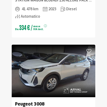
STATION WAGON BLUEHDI 130 ALLURE PACK SW SS EAT8
41 478 km
2023
Diesel
Automatico
334 €
/
mese
Da
IVA incl.
Peugeot
3008