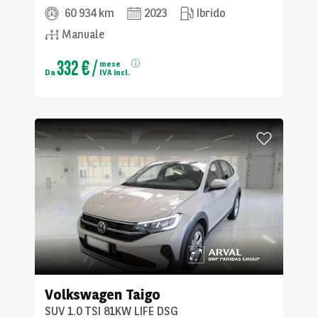
60 934 km
2023
Ibrido
Manuale
332 €
/
mese
Da
IVA incl.
Volkswagen
Taigo
SUV 1.0 TSI 81KW LIFE DSG