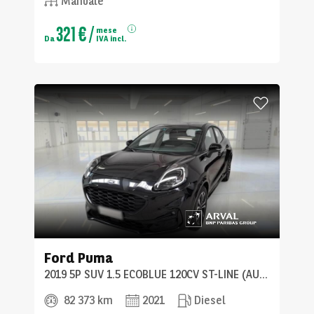
Manuale
321 €
/
mese
Da
IVA incl.
Ford
Puma
2019 5P SUV 1.5 ECOBLUE 120CV ST-LINE (AUTOCARRO)
82 373 km
2021
Diesel