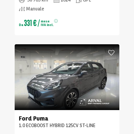
Manuale
331 €
/
mese
Da
IVA incl.
Ford
Puma
1.0 ECOBOOST HYBRID 125CV ST-LINE