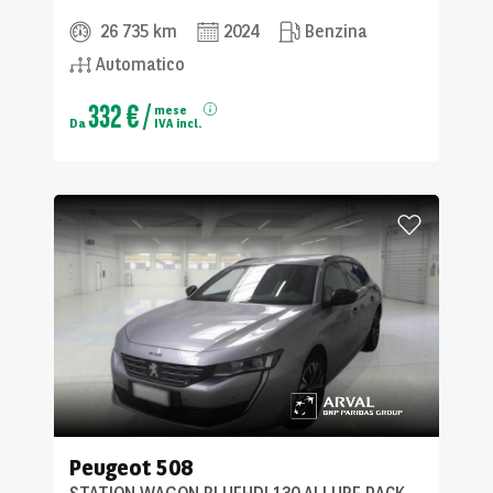
26 735 km
2024
Benzina
Automatico
332 €
/
mese
Da
IVA incl.
Peugeot
508