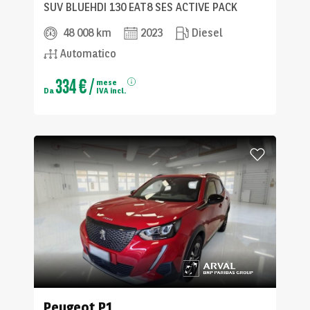
SUV BLUEHDI 130 EAT8 SES ACTIVE PACK
48 008 km
2023
Diesel
Automatico
334 €
/
mese
Da
IVA incl.
Peugeot
P1