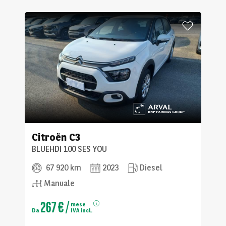
Citroën
C3
BLUEHDI 100 SES YOU
67 920 km
2023
Diesel
Manuale
267 €
/
mese
Da
IVA incl.