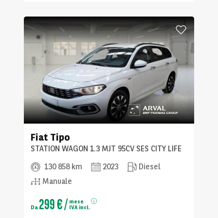
Fiat
Tipo
STATION WAGON 1.3 MJT 95CV SES CITY LIFE
130 858 km
2023
Diesel
Manuale
299 €
/
mese
Da
IVA incl.