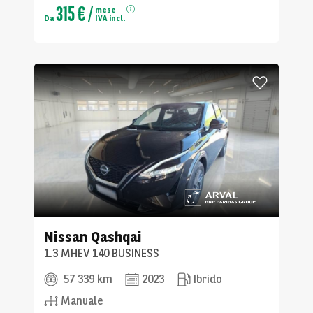
315 €
/
mese
Da
IVA incl.
Nissan
Qashqai
1.3 MHEV 140 BUSINESS
57 339 km
2023
Ibrido
Manuale