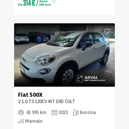
314 €
/
mese
Da
IVA incl.
Fiat
500X
2 1.0 T3 120CV MT E6D CULT
41 995 km
2023
Benzina
Manuale