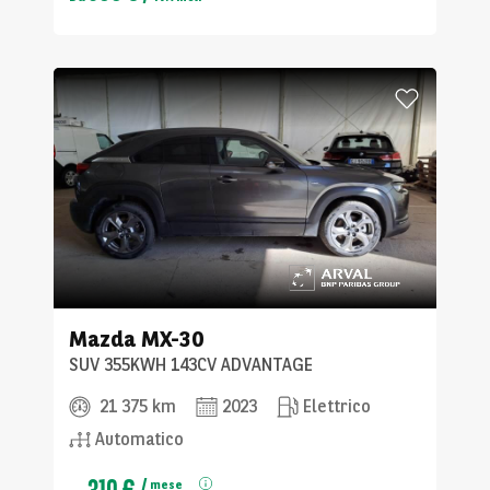
Mazda
MX-30
SUV 355KWH 143CV ADVANTAGE
21 375 km
2023
Elettrico
Automatico
310 €
/
mese