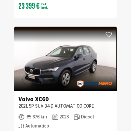
23 399 €
IVA
incl.
Volvo
XC60
2021 5P SUV B4 D AUTOMATICO CORE
85 676 km
2023
Diesel
Automatico