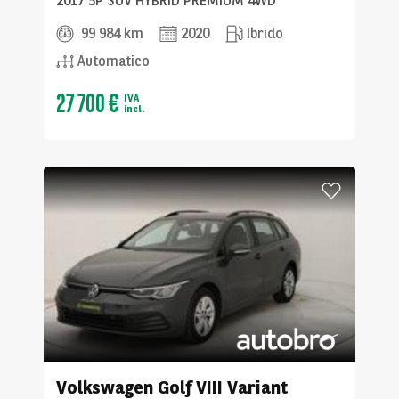
2017 5P SUV HYBRID PREMIUM 4WD
99 984 km
2020
Ibrido
Automatico
27 700 €
IVA
incl.
Volkswagen
Golf VIII Variant