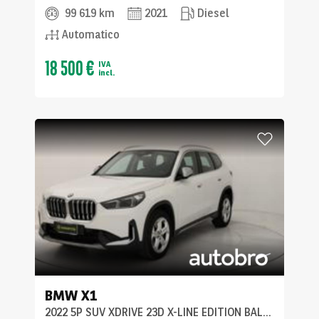
99 619 km
2021
Diesel
Automatico
18 500 €
IVA
incl.
BMW
X1
2022 5P SUV XDRIVE 23D X-LINE EDITION BALANCE DCT