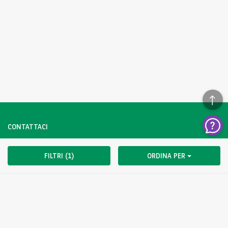
CONTATTACI
Hai una domanda?
FILTRI (1)
ORDINA PER
Contattaci subito.
CLICCA QUI