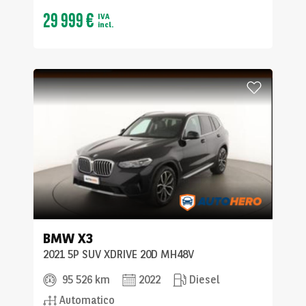
29 999 €
IVA
incl.
BMW
X3
2021 5P SUV XDRIVE 20D MH48V
95 526 km
2022
Diesel
Automatico