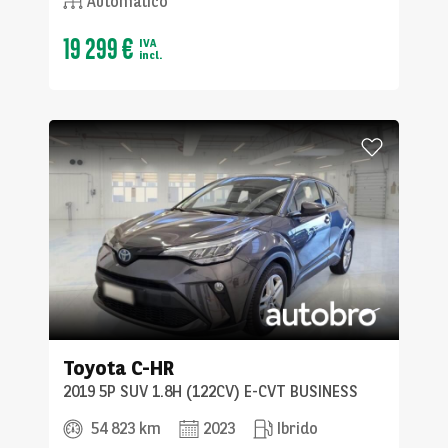
Automatico
19 299 €
IVA
incl.
Toyota
C-HR
2019 5P SUV 1.8H (122CV) E-CVT BUSINESS
54 823 km
2023
Ibrido